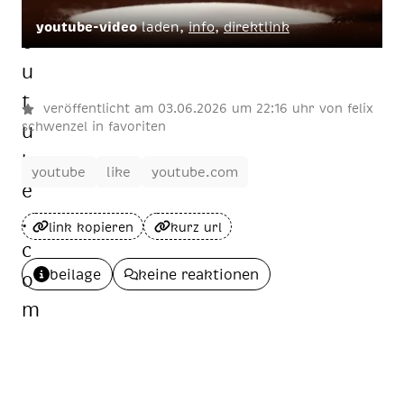
youtube-video
laden,
info
,
direktlink
veröffentlicht am
03
.
06
.
2026
um 22:16 uhr
von
felix
schwenzel
in
favoriten
youtube
like
youtube.com
link kopieren
kurz url
beilage
keine reaktionen