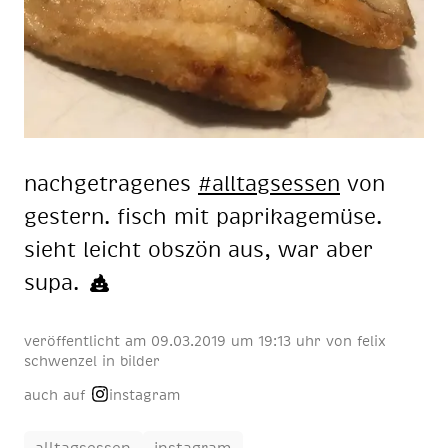
nach­ge­tra­ge­nes
#all­tags­es­sen
von
ges­tern. fisch mit pa­pri­ka­ge­mü­se.
sieht leicht obs­zön aus, war aber
supa.
veröffentlicht am
09
.
03
.
2019
um 19:13 uhr
von
felix
schwenzel
in
bilder
auch auf
instagram
alltagsessen
instagram