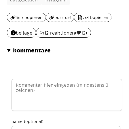
link kopieren
kurz url
kopieren
.md
beilage
12 reaktionen
(
12
)
kommentare
name (optional)