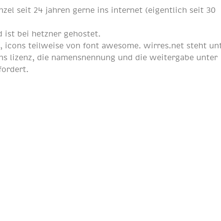
nzel
seit
24 jahren
gerne ins internet (eigentlich
seit 30
 ist bei
hetzner
gehostet.
p
, icons teilweise von
font awesome
. wirres.net steht un
s lizenz
, die namensnennung und die weitergabe unter
fordert.