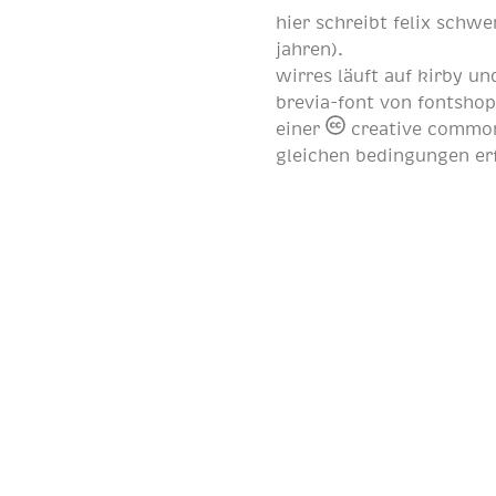
hier schreibt
felix schwe
jahren
).
wirres läuft auf
kirby
und
brevia-font von
fontsho
einer
creative common
gleichen bedingungen er