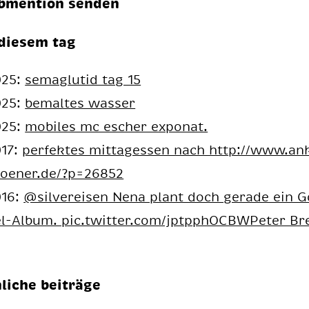
bmention senden
diesem tag
025:
semaglutid tag 15
025:
be­mal­tes was­ser
025:
mo­bi­les mc escher ex­po­nat.
017:
per­fek­tes mit­tag­essen nach http://www.an­
oe­ner.de/?p=26852
016:
@sil­ver­ei­sen Nena plant doch ge­ra­de ein 
l-Al­bum. pic.twit­ter.com/jptpp­hOCBWPe­ter Bre
liche beiträge