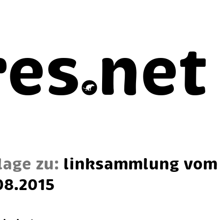
res
net
lage zu:
link­samm­lung vom
08.2015