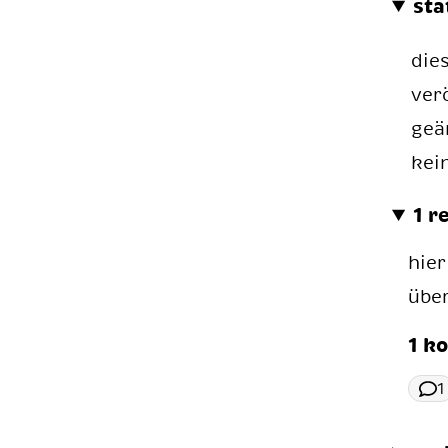
sta
die
ver
geä
kei
1 r
hier
übe
1 k
1