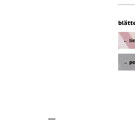
blätt
← li
→ per