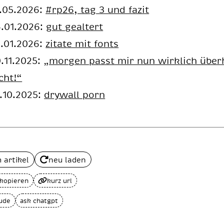
.05.2026:
#rp26, tag 3 und fazit
.01.2026:
gut gealtert
.01.2026:
zitate mit fonts
.11.2025:
„morgen passt mir nun wirklich über
cht!“
.10.2025:
drywall porn
 artikel
neu laden
 kopieren
kurz url
aude
ask chatgpt