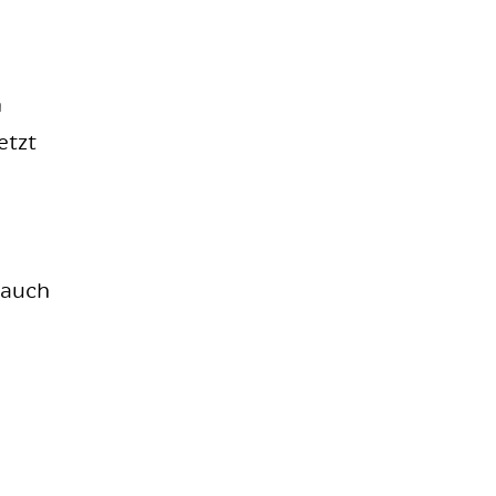
n
etzt
 auch