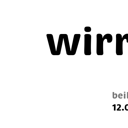
wir
bei
12.