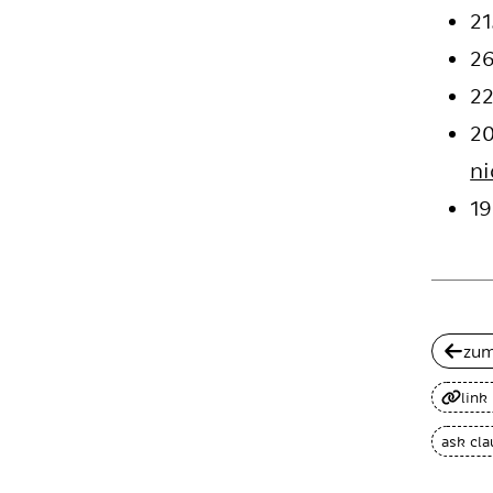
21
26
22
20
ni
19
zum
link
ask cl