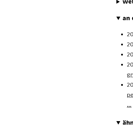
we
an 
2
2
2
2
gr
2
pe
…
ähn