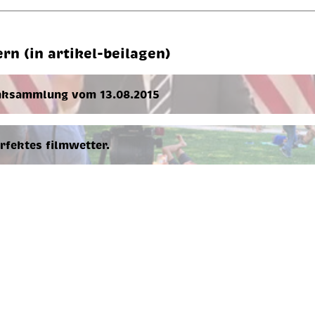
ern (in artikel-beilagen)
nksammlung vom 13.08.2015
­fek­tes film­wet­ter.