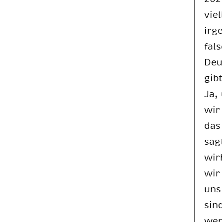
viel
ir­
fals
Deu
gib
Ja,
wir
das
sag
wirk
wir
uns 
sin
wen