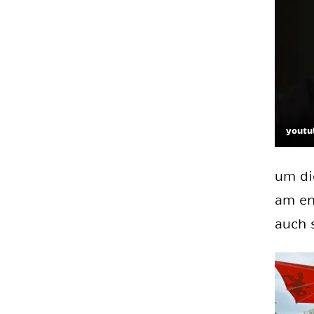
youtu
um die
am en­
auch 