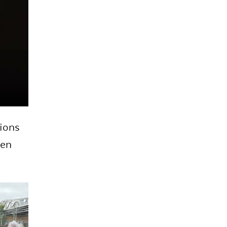
i­ons
nen