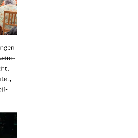
un­gen
u­die­
cht,
­tet,
bli­