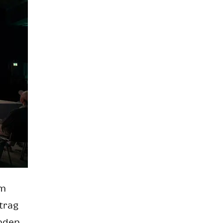
em
­trag
n­den