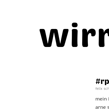
wir
#rp
felix s
mein h
arne s