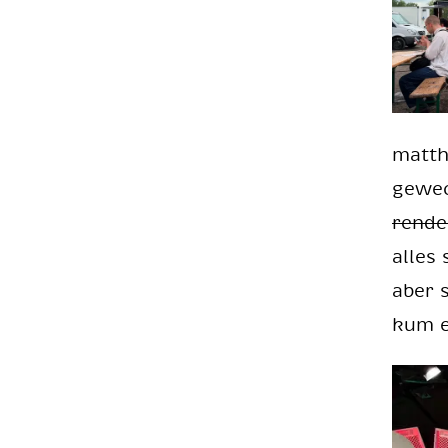
mat­th
ge­wec
ren­d
al­les
aber s
kum ei