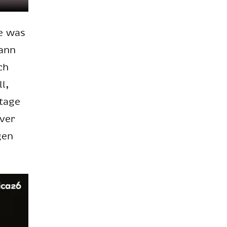
te was
kann
ch
ll,
ta­ge
­ver
gen