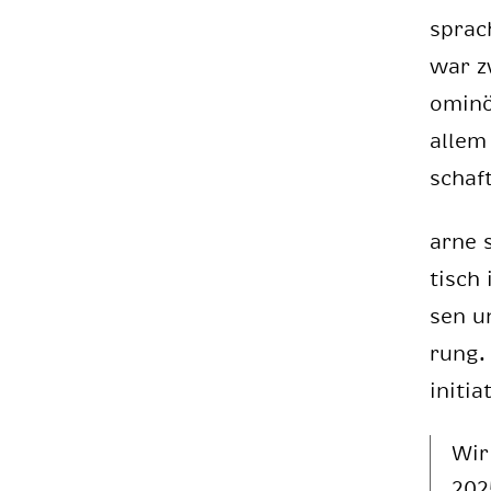
sprach
war zw
omi­nö
al­lem
schaft
arne s
tisch 
sen un
rung. 
in­itia
Wir 
202