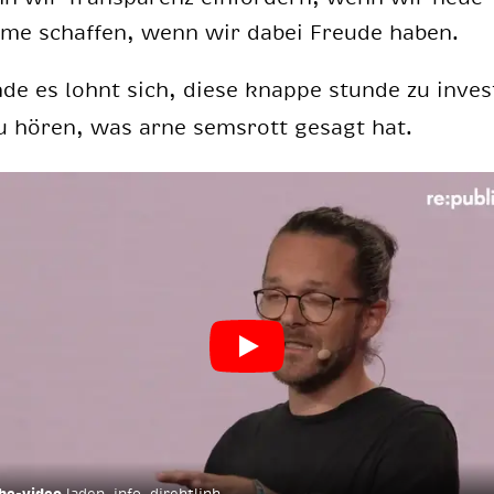
­me schaf­fen, wenn wir da­bei Freu­de ha­ben.
n­de es lohnt sich, die­se knap­pe stun­de zu in­ves­
u hö­ren, was arne sems­rott ge­sagt hat.
be-video
laden,
info
,
direktlink