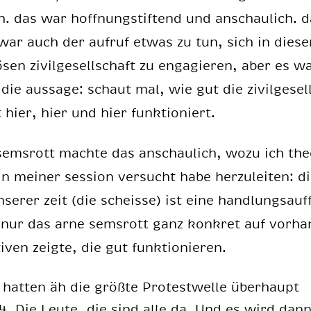
. das war hoff­nung­s­tif­tend und an­schau­lich. 
ar auch der auf­ruf et­was zu tun, sich in die­se
­sen zi­vil­ge­sell­schaft zu en­ga­gie­ren, aber es w
 die aus­sa­ge: schaut mal, wie gut die zi­vil­ge­sel
 hier, hier und hier funk­tio­niert.
ems­rott mach­te das an­schau­lich, wozu ich the
in mei­ner ses­si­on ver­sucht habe her­zu­lei­ten: d
­se­rer zeit (die scheis­se) ist eine hand­lungs­auf­
nur das arne sems­rott ganz kon­kret auf vor­han
­ti­ven zeig­te, die gut funk­tio­nie­ren.
hat­ten äh die größ­te Pro­test­wel­le über­haupt
4. Die Leu­te, die sind alle da. Und es wird dan