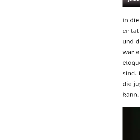
in die
er tat
und da
war ei
elo­qu
sind. 
die ju
kann. 