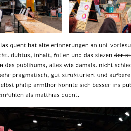
i­as quent hat alte er­in­ne­run­gen an uni-vor­le­s
kt. duk­tus, in­halt, fo­li­en und das sie­zen
der st
en
des pu­bli­kums, al­les wie da­mals. nicht schle
 sehr prag­ma­tisch, gut struk­tu­riert und auf­be­rei
elbst phil­ip arm­t­hor konn­te sich bes­ser ins pu­
n­füh­len als mat­thi­as quent.