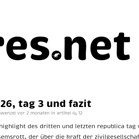
res
net
26, tag 3 und fa­zit
chwenzel
vor 2 monaten
in
artikel
12
igh­light des drit­ten und letz­ten re­pu­bli­ca tag
ems­rott, der über die kraft der zi­vil­ge­sell­scha