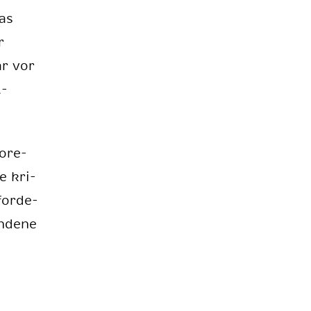
das
r
ar vor
l­
o­re­
ie kri­
for­de­
­de­ne
n