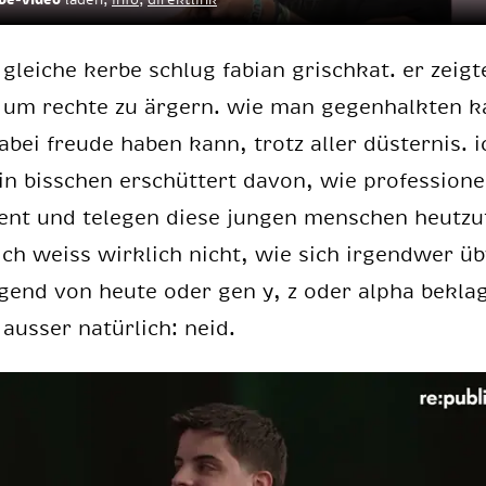
 glei­che ker­be schlug fa­bi­an grisch­kat. er zeig­
 um rech­te zu är­gern. wie man ge­gen­halk­ten 
­bei freu­de ha­ben kann, trotz al­ler düs­ter­nis. i
n biss­chen er­schüt­tert da­von, wie pro­fes­sio­ne
ent und te­le­gen die­se jun­gen men­schen heut­zu­
ich weiss wirk­lich nicht, wie sich ir­gend­wer üb
­gend von heu­te oder gen y, z oder al­pha be­kla­
aus­ser na­tür­lich: neid.