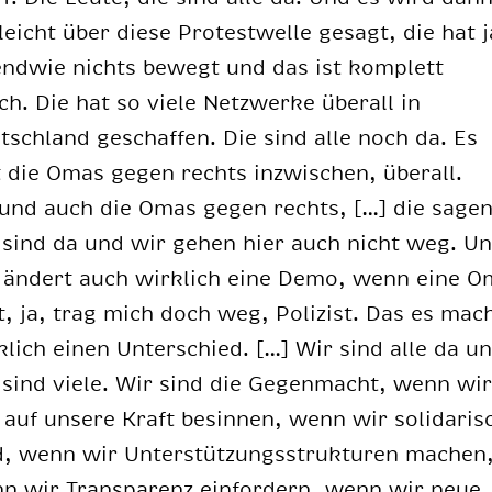
­leicht über die­se Pro­test­wel­le ge­sagt, die hat j
gend­wie nichts be­wegt und das ist kom­plett
ch. Die hat so vie­le Netz­wer­ke über­all in
tsch­land ge­schaf­fen. Die sind alle noch da. Es
t die Omas ge­gen rechts in­zwi­schen, über­all.
 und auch die Omas ge­gen rechts, […] die sa­gen
 sind da und wir ge­hen hier auch nicht weg. U
 än­dert auch wirk­lich eine Demo, wenn eine 
t, ja, trag mich doch weg, Po­li­zist. Das es mac
­lich ei­nen Un­ter­schied. […] Wir sind alle da u
 sind vie­le. Wir sind die Ge­gen­macht, wenn wi
auf un­se­re Kraft be­sin­nen, wenn wir so­li­da­ris
d, wenn wir Un­ter­stüt­zungs­struk­tu­ren ma­chen
n wir Trans­pa­renz ein­for­dern, wenn wir neue