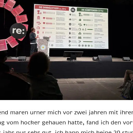
end ma­ren ur­ner mich vor zwei jah­ren mit ih­r
ag vom ho­cker ge­hau­en hat­te, fand ich den vor
s jahr nur sehr gut. ich kann mich kei­ne 20 stu