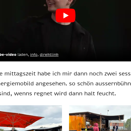
be-video
laden,
info
,
direktlink
 mit­tags­zeit habe ich mir dann noch zwei ses­s
er­gie­mo­bild an­ge­se­hen. so schön aus­sern­büh­
sind, wenns reg­net wird dann halt feucht.