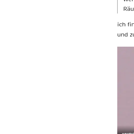
Räu
ich fi
und z
youtu