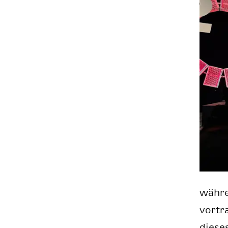
wäh­r
vor­tr
die­se