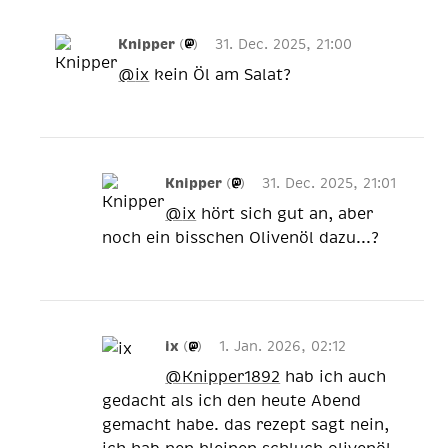
Knipper
(
)
31. Dec. 2025, 21:00
@
ix
kein Öl am Salat?
Knipper
(
)
31. Dec. 2025, 21:01
@
ix
hört sich gut an, aber
noch ein bisschen Olivenöl dazu...?
ix
(
)
1. Jan. 2026, 02:12
@
Knipper1892
hab ich auch
gedacht als ich den heute Abend
gemacht habe. das rezept sagt nein,