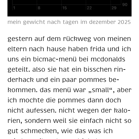
mein ge­wicht nach ta­gen im de­zem­ber 2025
ges­tern auf dem rück­weg von mei­nen
el­tern nach hau­se ha­ben fri­da und ich
uns ein bic­mac-menü bei mc­do­nalds
ge­teilt. also sie hat ein biss­chen rin­
der­hack und ein paar pom­mes be­
kom­men. das menü war „small“, aber
ich moch­te die pom­mes dann doch
nicht auf­es­sen. nicht we­gen der ka­lo­
rien, son­dern weil sie ein­fach nicht so
gut schme­cken, wie das was ich