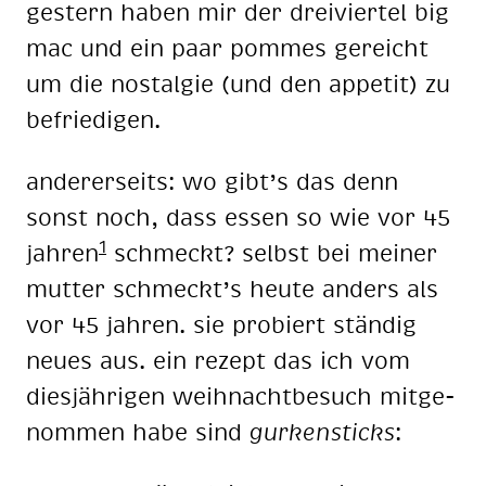
ges­tern ha­ben mir der drei­vier­tel big
mac und ein paar pom­mes ge­reicht
um die nost­al­gie (und den ap­pe­tit) zu
be­frie­di­gen.
an­de­rer­seits: wo gibt’s das denn
sonst noch, dass es­sen so wie vor 45
1
jah­ren
schmeckt? selbst bei mei­ner
mut­ter schmeckt’s heu­te an­ders als
vor 45 jah­ren. sie pro­biert stän­dig
neu­es aus. ein re­zept das ich vom
dies­jäh­ri­gen weih­nacht­be­such mit­ge­
nom­men habe sind
gur­ken­sticks
: