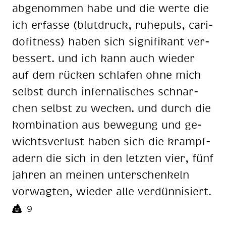
ab­ge­nom­men habe und die wer­te die
ich er­fas­se (blut­druck, ru­he­puls, ca­ri­
do­fit­ness) ha­ben sich si­gni­fi­kant ver­
bes­sert. und ich kann auch wie­der
auf dem rü­cken schla­fen ohne mich
selbst durch in­fer­na­li­sches schnar­
chen selbst zu we­cken. und durch die
kom­bi­na­ti­on aus be­we­gung und ge­
wichts­ver­lust ha­ben sich die krampf­
adern die sich in den letz­ten vier, fünf
jah­ren an mei­nen un­ter­schen­keln
vor­wag­ten, wie­der alle ver­dün­ni­si­ert.
9