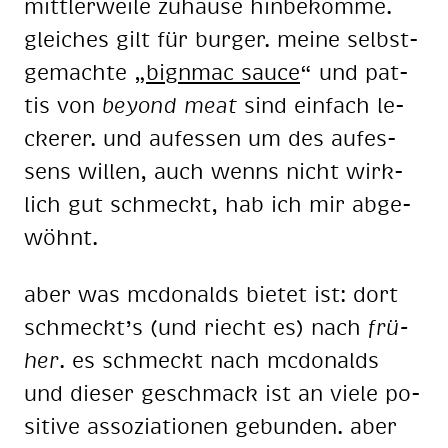
mitt­ler­wei­le zu­hau­se hin­be­kom­me.
glei­ches gilt für bur­ger. mei­ne selbst­
ge­mach­te „
bign­mac sau­ce
“ und pat­
tis von
bey­ond meat
sind ein­fach le­
cke­rer. und auf­es­sen um des auf­es­
sens wil­len, auch wenns nicht wirk­
lich gut schmeckt, hab ich mir ab­ge­
wöhnt.
aber was mc­do­nalds bie­tet ist: dort
schmeckt’s (und riecht es) nach
frü­
her
. es schmeckt nach mc­do­nalds
und die­ser ge­schmack ist an vie­le po­
si­ti­ve as­so­zia­tio­nen ge­bun­den. aber