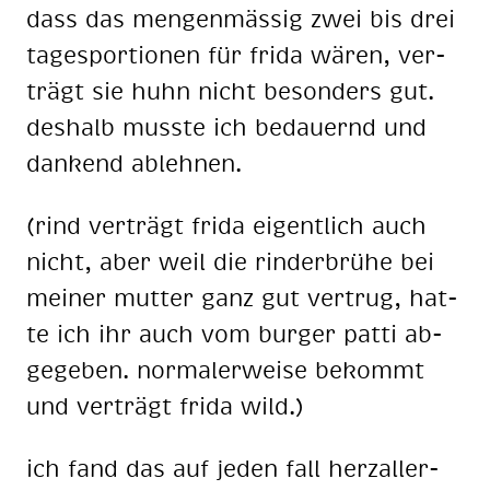
dass das men­gen­mäs­sig zwei bis drei
ta­ges­por­tio­nen für fri­da wä­ren, ver­
trägt sie huhn nicht be­son­ders gut.
des­halb muss­te ich be­dau­ernd und
dan­kend ab­leh­nen.
(rind ver­trägt fri­da ei­gent­lich auch
nicht, aber weil die rin­der­brü­he bei
mei­ner mut­ter ganz gut ver­trug, hat­
te ich ihr auch vom bur­ger pat­ti ab­
ge­ge­ben. nor­ma­ler­wei­se be­kommt
und ver­trägt fri­da wild.)
ich fand das auf je­den fall herz­al­ler­