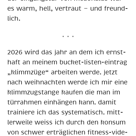
es warm, hell, ver­traut — und freund­
lich.
2026 wird das jahr an dem ich ernst­
haft an mei­nem bu­cket-lis­ten-ein­trag
„klimm­zü­ge“ ar­bei­ten wer­de. jetzt
nach weih­nach­ten wer­de ich mir eine
klimm­zug­stan­ge kau­fen die man im
tür­rah­men ein­hän­gen kann. da­mit
trai­nie­re ich das sys­te­ma­tisch. mitt­
ler­wei­le weiss ich durch den kon­sum
von schwer er­träg­li­chen fit­ness-vi­de­