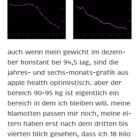
auch wenn mein ge­wicht im de­zem­
ber kon­stant bei 94,5 lag, sind die
jah­res- und sechs-mo­nats-gra­fik aus
ap­ple he­alth op­ti­mis­tisch. aber der
be­reich 90-95 kg ist ei­gent­lich ein
be­reich in dem ich blei­ben will. mei­ne
kla­mot­ten pas­sen mir noch, mei­ne el­
tern ha­ben erst nach dem drit­ten bis
vier­ten blick ge­se­hen, dass ich 18 kilo