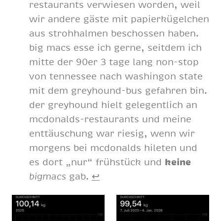
re­stau­rants ver­wie­sen wor­den, weil
wir an­de­re gäs­te mit pa­pier­kü­gel­chen
aus stroh­hal­men be­schos­sen ha­ben.
big macs esse ich ger­ne, seit­dem ich
mit­te der 90er 3 tage lang non-stop
von ten­nes­see nach wa­shin­gon sta­te
mit dem grey­hound-bus ge­fah­ren bin.
der grey­hound hielt ge­le­gent­lich an
mc­do­nalds-re­stau­rants und mei­ne
ent­täu­schung war rie­sig, wenn wir
mor­gens bei mc­do­nalds hi­le­ten und
es dort „nur“ früh­stück und
kei­ne
big­macs
gab.
↩︎