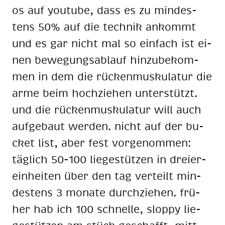
os auf you­tube, dass es zu min­des­
tens 50% auf die tech­nik an­kommt
und es gar nicht mal so ein­fach ist ei­
nen be­we­gungs­ab­lauf hin­zu­be­kom­
men in dem die rü­cken­mus­ku­la­tur die
arme beim hoch­zie­hen un­ter­stützt.
und die rü­cken­mus­ku­la­tur will auch
auf­ge­baut wer­den. nicht auf der bu­
cket list, aber fest vor­ge­nom­men:
täg­lich 50-100 lie­ge­stüt­zen in drei­er-
ein­hei­ten über den tag ver­teilt min­
des­tens 3 mo­na­te durch­zie­hen. frü­
her hab ich 100 schnel­le, slop­py lie­