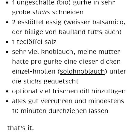
1 un­ge­schäl­te (bio) gur­ke in sehr
gro­be
sticks
schnei­den
2 ess­löf­fel es­sig (weis­ser bal­sa­mi­co,
der bil­li­ge von kauf­land tut’s auch)
1 tee­löf­fel salz
sehr viel knob­lauch, mei­ne mut­ter
hat­te pro gur­ke eine die­ser di­cken
ein­zel-knol­len (
so­lo­knob­lauch
) un­ter
die sticks ge­quetscht
op­tio­nal viel fri­schen dill hin­zu­fü­gen
al­les gut ver­rüh­ren und min­des­tens
10 mi­nu­ten durch­zie­hen las­sen
tha­t's it.