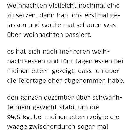
weih­nach­ten viel­leicht noch­mal eine
zu set­zen. dann hab ichs erst­mal ge­
las­sen und woll­te mal schau­en was
über weih­nach­ten pas­siert.
es hat sich nach meh­re­ren weih­
nachts­es­sen und fünf ta­gen es­sen bei
mei­nen el­tern ge­zeigt, dass ich über
die fei­er­ta­ge eher ab­ge­nom­men habe.
den gan­zen de­zem­ber über schwank­
te mein ge­wicht sta­bil um die
94,5 kg. bei mei­nen el­tern zeig­te die
waa­ge zwi­schen­durch so­gar mal