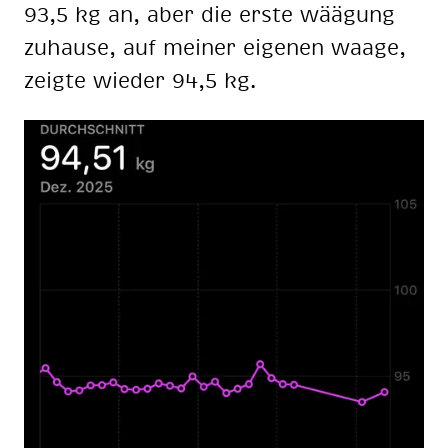
93,5 kg an, aber die ers­te wää­gung
zu­hau­se, auf mei­ner ei­ge­nen waa­ge,
zeig­te wie­der 94,5 kg.