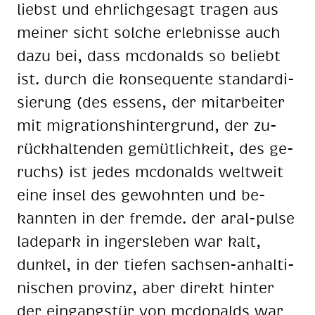
liebst und ehr­lich­ge­sagt tra­gen aus
mei­ner sicht sol­che er­leb­nis­se auch
dazu bei, dass mc­do­nalds so be­liebt
ist. durch die kon­se­quen­te stan­dar­di­
sie­rung (des es­sens, der mit­ar­bei­ter
mit mi­gra­ti­ons­hin­ter­grund, der zu­
rück­hal­ten­den ge­müt­lich­keit, des ge­
ruchs) ist je­des mc­do­nalds welt­weit
eine in­sel des ge­wohn­ten und be­
kann­ten in der frem­de. der aral-pul­se
la­de­park in in­gers­le­ben war kalt,
dun­kel, in der tie­fen sach­sen-an­hal­ti­
ni­schen pro­vinz, aber di­rekt hin­ter
der ein­gangs­tür von mc­do­nalds war