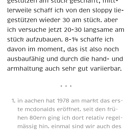
ge­stüt­zen am stück ge­schafft, mitt­
ler­wei­le schaff ich von den slop­py lie­
ge­stüt­zen wie­der 30 am stück. aber
ich ver­su­che jetzt 20-30 lang­sa­me am
stück auf­zu­bau­en. 8-14 schaf­fe ich
da­von im mo­ment, das ist also noch
aus­bau­fä­hig und durch die hand- und
arm­hal­tung auch sehr gut va­ri­ier­bar.
in aa­chen hat 1978 am markt das ers­
te mc­do­nalds er­öff­net. seit den frü­
hen 80ern ging ich dort re­la­tiv re­gel­
mäs­sig hin. ein­mal sind wir auch des