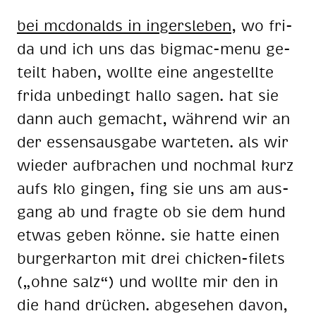
bei mc­do­nalds in in­gers­le­ben
, wo fri­
da und ich uns das big­mac-menu ge­
teilt ha­ben, woll­te eine an­ge­stell­te
fri­da un­be­dingt hal­lo sa­gen. hat sie
dann auch ge­macht, wäh­rend wir an
der es­sens­aus­ga­be war­te­ten. als wir
wie­der auf­bra­chen und noch­mal kurz
aufs klo gin­gen, fing sie uns am aus­
gang ab und frag­te ob sie dem hund
et­was ge­ben kön­ne. sie hat­te ei­nen
bur­ger­kar­ton mit drei chi­cken-fi­lets
(„ohne salz“) und woll­te mir den in
die hand drü­cken. ab­ge­se­hen da­von,