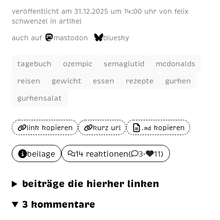
veröffentlicht am
31
.
12
.
2025
um 14:00 uhr
von
felix
schwenzel
in
artikel
auch auf
mastodon
bluesky
tagebuch
ozempic
semaglutid
mcdonalds
reisen
gewicht
essen
rezepte
gurken
gurkensalat
link kopieren
kurz url
kopieren
.md
beilage
14 reaktionen
(
3
•
11
)
beiträge die hierher linken
3 kommentare