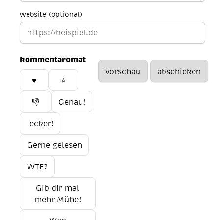
website (optional)
kommentaromat
♥️
⭐
👎
Genau!
lecker!
Gerne gelesen
WTF?
Gib dir mal
mehr Mühe!
Wen