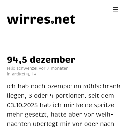
☰
wirres
net
94,5 de­zem­ber
felix schwenzel
vor 7 monaten
in
artikel
14
ich hab noch oz­em­pic im kühl­schrank
lie­gen, 3 oder 4 por­tio­nen. seit dem
03.10.2025
hab ich mir kei­ne sprit­ze
mehr ge­setzt, hat­te aber vor weih­
nach­ten über­legt mir vor oder nach