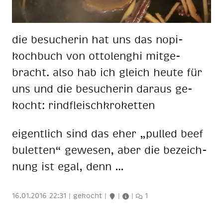
die be­su­che­rin hat uns das nopi-
koch­buch von ot­to­lenghi mit­ge­
bracht. also hab ich gleich heu­te für
uns und die be­su­che­rin dar­aus ge­
kocht: rind­fleisch­kro­ket­ten
ei­gent­lich sind das eher „pul­led beef
bu­let­ten“ ge­we­sen, aber die be­zeich­
nung ist egal, denn …
16.01.2016 22:31
|
gekocht
|
|
|
1