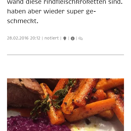
wand die­se rind­fleisch­kro­ket­ten sind.
ha­ben aber wie­der su­per ge­
schmeckt.
28.02.2016 20:12
|
notiert
|
|
|