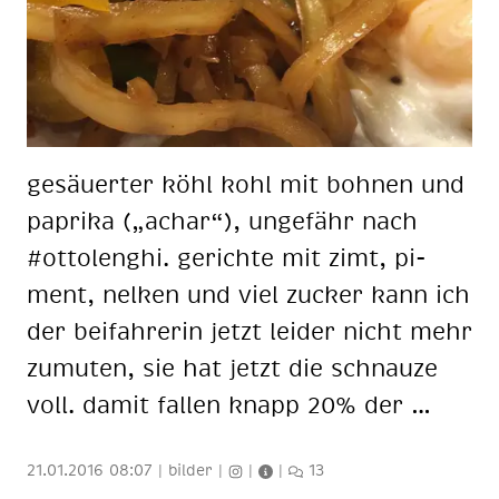
ge­säu­er­ter köhl kohl mit boh­nen und
pa­pri­ka („achar“), un­ge­fähr nach
#ot­to­lenghi. ge­rich­te mit zimt, pi­
ment, nel­ken und viel zu­cker kann ich
der bei­fah­re­rin jetzt lei­der nicht mehr
zu­mu­ten, sie hat jetzt die schnau­ze
voll. da­mit fal­len knapp 20% der …
21.01.2016 08:07
|
bilder
|
|
|
13