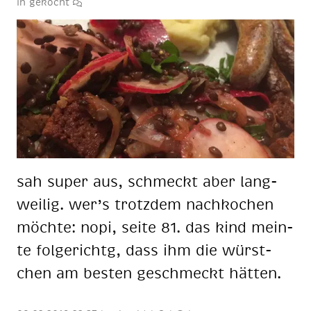
in
gekocht
sah su­per aus, schmeckt aber lang­
wei­lig. wer’s trotz­dem nach­ko­chen
möch­te: nopi, sei­te 81. das kind mein­
te fol­ge­richtg, dass ihm die würst­
chen am bes­ten ge­schmeckt hät­ten.