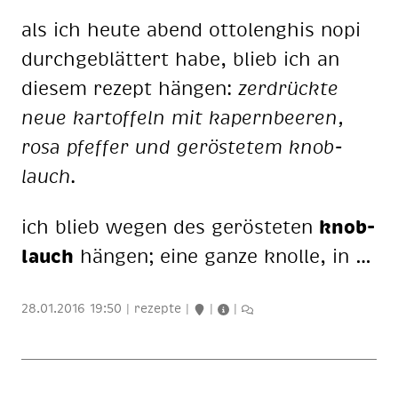
als ich heu­te abend ot­to­lenghis nopi
durch­ge­blät­tert habe, blieb ich an
die­sem re­zept hän­gen:
zer­drück­te
neue kar­tof­feln mit ka­pern­bee­ren,
rosa pfef­fer und ge­rös­te­tem knob­
lauch
.
ich blieb we­gen des ge­rös­te­ten
knob­
lauch
hän­gen; eine gan­ze knol­le, in …
28.01.2016 19:50
|
rezepte
|
|
|