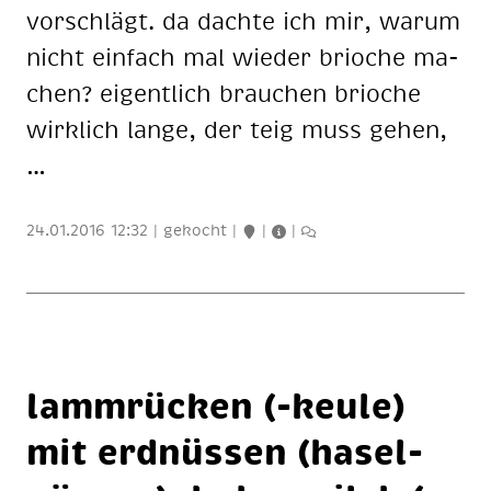
vor­schlägt. da dach­te ich mir, war­um
nicht ein­fach mal wie­der brio­che ma­
chen? ei­gent­lich brau­chen brio­che
wirk­lich lan­ge, der teig muss ge­hen,
…
24.01.2016 12:32
|
gekocht
|
|
|
lamm­rü­cken (-keu­le)
mit erd­nüs­sen (ha­sel­