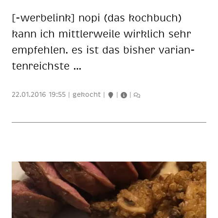
[-wer­be­link] nopi (das koch­buch)
kann ich mitt­ler­wei­le wirk­lich sehr
emp­feh­len. es ist das bis­her va­ri­an­
ten­reichs­te …
22.01.2016 19:55
|
gekocht
|
|
|