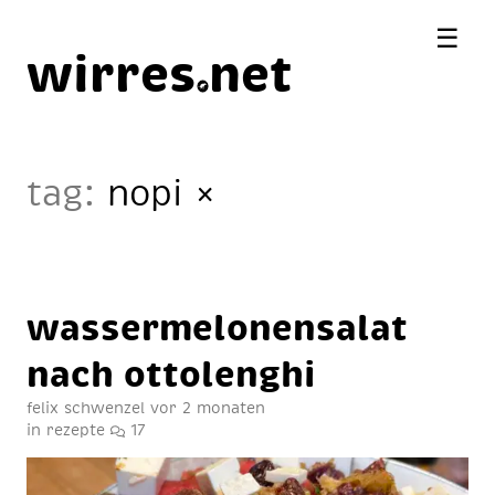
☰
wirres
net
tag:
nopi
×
was­ser­me­lo­nen­sa­lat
nach ot­to­lenghi
felix schwenzel
vor 2 monaten
in
rezepte
17