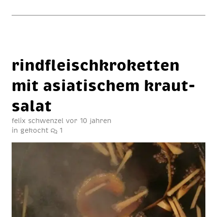
rind­fleisch­kro­ket­ten
mit asia­ti­schem kraut­
sa­lat
felix schwenzel
vor 10 jahren
in
gekocht
1