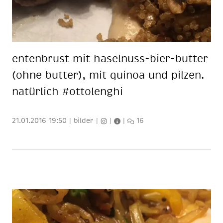
en­ten­brust mit ha­sel­nuss-bier-but­ter
(ohne but­ter), mit qui­noa und pil­zen.
na­tür­lich #ot­to­lenghi
21.01.2016 19:50
|
bilder
|
|
|
16