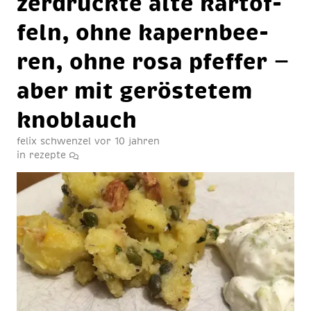
zer­drück­te al­te kar­tof­
feln, oh­ne ka­pern­bee­
ren, oh­ne ro­sa pfef­fer —
aber mit ge­rös­te­tem
knob­lauch
felix schwenzel
vor 10 jahren
in
rezepte