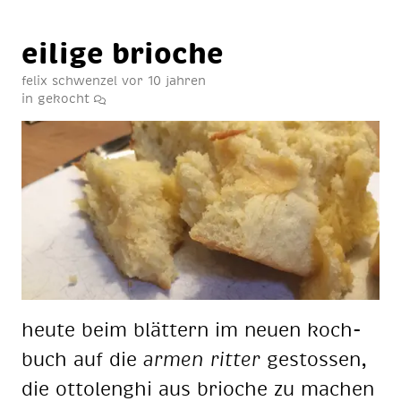
ei­li­ge brio­che
felix schwenzel
vor 10 jahren
in
gekocht
heu­te beim blät­tern im neu­en koch­
buch auf die
ar­men rit­ter
ge­stos­sen,
die ot­to­lenghi aus brio­che zu ma­chen