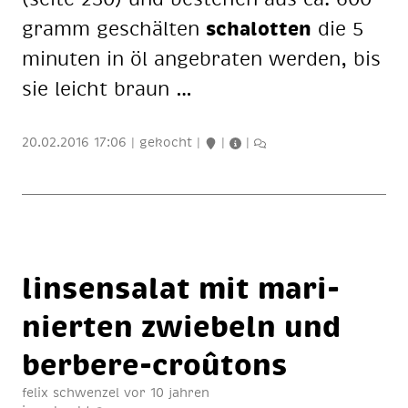
gramm ge­schäl­ten
scha­lot­ten
die 5
mi­nu­ten in öl an­ge­bra­ten wer­den, bis
sie leicht braun …
20.02.2016 17:06
|
gekocht
|
|
|
lin­sen­sa­lat mit ma­ri­
nier­ten zwie­beln und
ber­be­re-croû­tons
felix schwenzel
vor 10 jahren