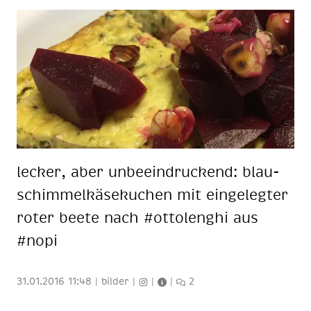
le­cker, aber un­be­ein­dru­ckend: blau­
schim­mel­kä­se­ku­chen mit ein­ge­leg­ter
ro­ter bee­te nach #ot­to­lenghi aus
#nopi
31.01.2016 11:48
|
bilder
|
|
|
2