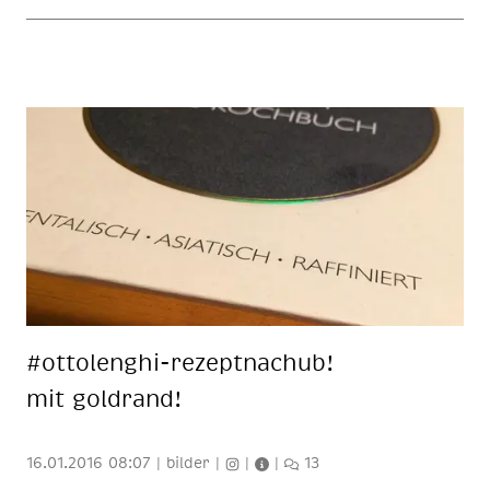
#ot­to­lenghi-re­zept­nachub!
mit gold­rand!
16.01.2016 08:07
|
bilder
|
|
|
13