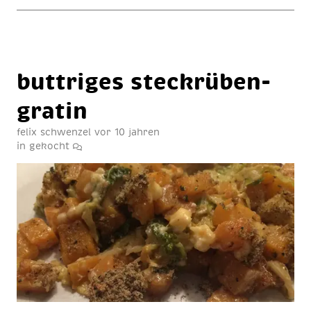
but­t­ri­ges steck­rü­ben­
gra­tin
felix schwenzel
vor 10 jahren
in
gekocht