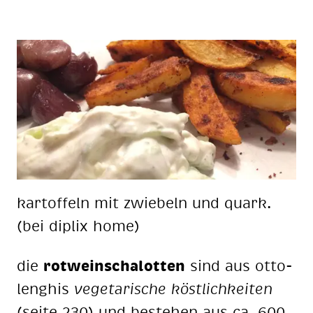
kar­tof­feln mit zwie­beln und quark.
(bei di­plix home)
die
rot­wein­scha­lot­ten
sind aus ot­to­
lenghis
ve­ge­ta­ri­sche köst­lich­kei­ten
(sei­te 230) und be­stehen aus ca. 600