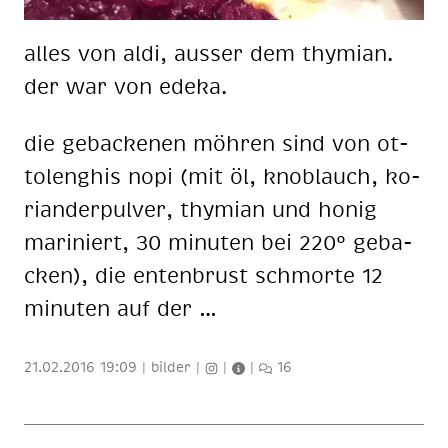
al­les von aldi, aus­ser dem thy­mi­an.
der war von ede­ka.
die ge­ba­cke­nen möh­ren sind von ot­
to­lenghis nopi (mit öl, knob­lauch, ko­
ri­an­der­pul­ver, thy­mi­an und ho­nig
ma­ri­niert, 30 mi­nu­ten bei 220° ge­ba­
cken), die en­ten­brust schmor­te 12
mi­nu­ten auf der …
21.02.2016 19:09
|
bilder
|
|
|
16