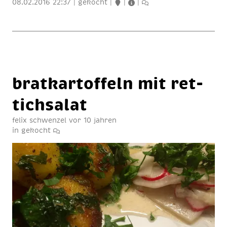
08.02.2016 22:37
|
gekocht
|
|
|
brat­kar­tof­feln mit ret­
tich­sa­lat
felix schwenzel
vor 10 jahren
in
gekocht