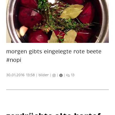
mor­gen gibts ein­ge­leg­te rote bee­te
#nopi
30.01.2016 13:58
|
bilder
|
|
|
13