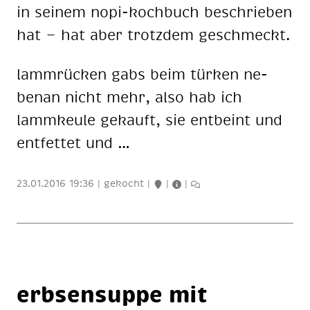
in sei­nem nopi-koch­buch be­schrie­ben
hat — hat aber trotz­dem ge­schmeckt.
lamm­rü­cken gabs beim tür­ken ne­
ben­an nicht mehr, also hab ich
lamm­keu­le ge­kauft, sie ent­beint und
ent­fet­tet und …
23.01.2016 19:36
|
gekocht
|
|
|
erb­sen­sup­pe mit