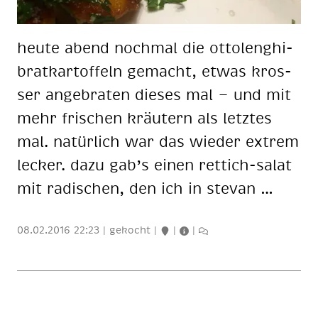
heu­te abend noch­mal die ot­to­lenghi-
brat­kar­tof­feln ge­macht, et­was kros­
ser an­ge­bra­ten die­ses mal — und mit
mehr fri­schen kräu­tern als letz­tes
mal. na­tür­lich war das wie­der ex­trem
le­cker. dazu gab’s ei­nen ret­tich-sa­lat
mit ra­di­schen, den ich in stevan …
08.02.2016 22:23
|
gekocht
|
|
|