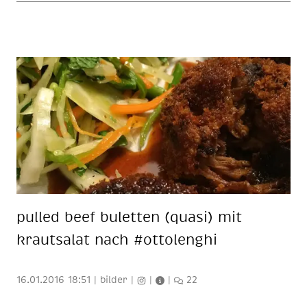
pul­led beef bu­let­ten (qua­si) mit
kraut­sa­lat nach #ot­to­lenghi
16.01.2016 18:51
|
bilder
|
|
|
22