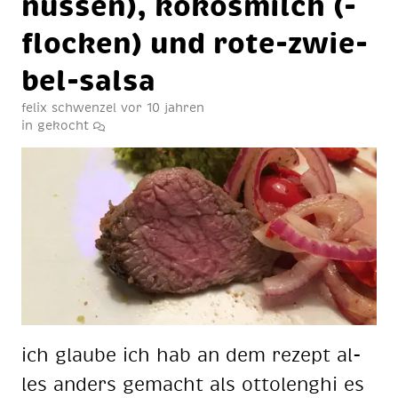
nüs­sen), ko­kos­milch (-
flo­cken) und ro­te-zwie­
bel-sal­sa
felix schwenzel
vor 10 jahren
in
gekocht
ich glau­be ich hab an dem re­zept al­
les an­ders ge­macht als ot­to­lenghi es