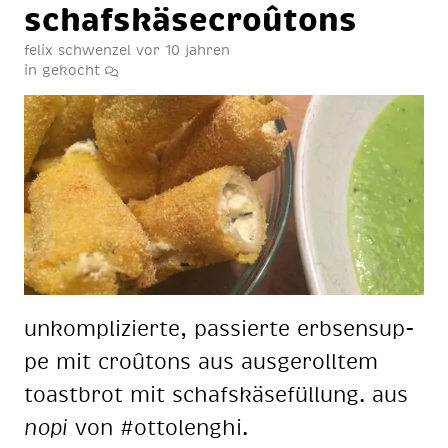
schafs­kä­se­croû­tons
felix schwenzel
vor 10 jahren
in
gekocht
un­kom­pli­zier­te, pas­sier­te erb­sen­sup­
pe mit croû­tons aus aus­ge­roll­tem
toast­brot mit schafs­kä­se­fül­lung. aus
nopi
von #ot­to­lenghi.