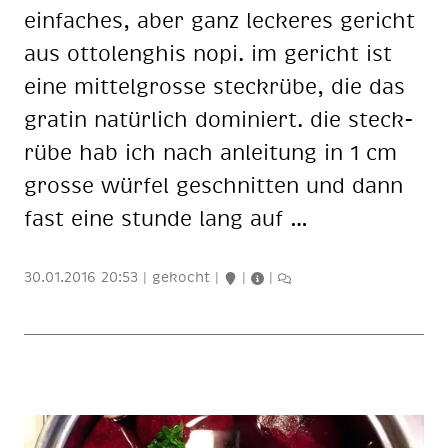
ein­fa­ches, aber ganz le­cke­res ge­richt
aus ot­to­lenghis nopi. im ge­richt ist
eine mit­tel­gros­se steck­rü­be, die das
gra­tin na­tür­lich do­mi­niert. die steck­
rü­be hab ich nach an­lei­tung in 1 cm
gros­se wür­fel ge­schnit­ten und dann
fast eine stun­de lang auf …
30.01.2016 20:53
|
gekocht
|
|
|