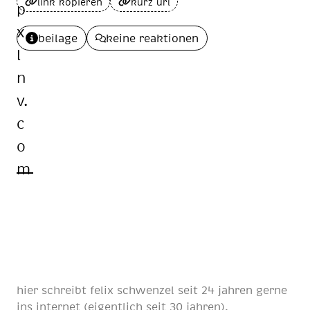
link kopieren
kurz url
beilage
keine reaktionen
hier schreibt
felix schwenzel
seit
24 jahren
gerne
ins internet (eigentlich
seit 30 jahren
).