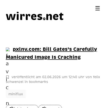
☰
wirres
net
pxlnv.com
: Bill Gates’s Carefully
Manicured Image Is Cracking
veröffentlicht am
02
.
06
.
2026
um 12:40 uhr
von
felix
schwenzel
in
bookmarks
miniflux