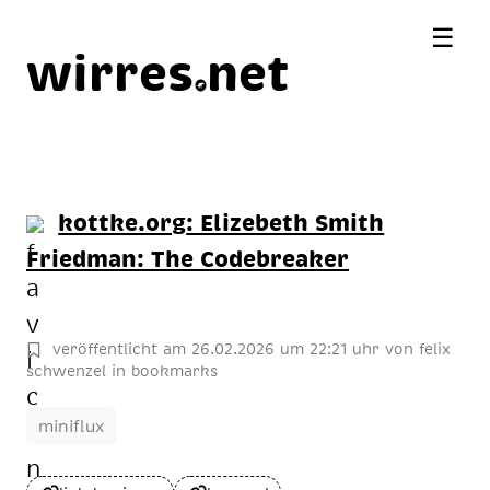
☰
wirres
net
kottke.org
: Elizebeth Smith
Friedman: The Codebreaker
veröffentlicht am
26
.
02
.
2026
um 22:21 uhr
von
felix
schwenzel
in
bookmarks
miniflux