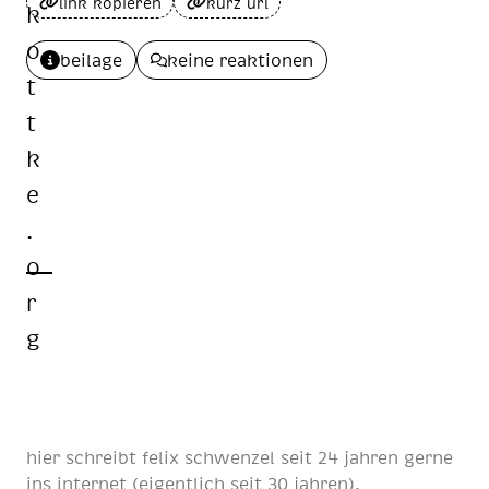
link kopieren
kurz url
beilage
keine reaktionen
hier schreibt
felix schwenzel
seit
24 jahren
gerne
ins internet (eigentlich
seit 30 jahren
).