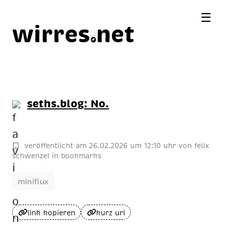
☰
wirres
net
seths.blog
: No.
veröffentlicht am
26
.
02
.
2026
um 12:10 uhr
von
felix
schwenzel
in
bookmarks
miniflux
link kopieren
kurz url