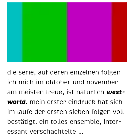
die se­rie, auf de­ren ein­zel­nen fol­gen
ich mich im ok­to­ber und no­vem­ber
am meis­ten freue, ist na­tür­lich
west­
world
. mein ers­ter ein­druck hat sich
im lau­fe der ers­ten sie­ben fol­gen voll
be­stä­tigt. ein tol­les en­sem­ble, in­ter­
es­sant ver­schach­tel­te …