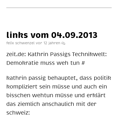
links vom 04.09.2013
felix schwenzel
vor 12 jahren
zeit.de: Kath­rin Pas­sigs Tech­nik­welt:
De­mo­kra­tie muss weh tun #
kath­rin pas­sig be­haup­tet, dass po­li­tik
kom­pli­ziert sein müs­se und auch ein
biss­chen weh­tun müs­se und er­klärt
das ziem­lich an­schau­lich mit der
schweiz: