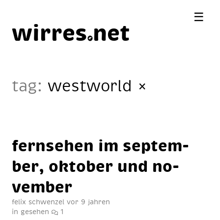
☰
wirres
net
tag:
westworld
×
fern­se­hen im sep­tem­
ber, ok­to­ber und no­
vem­ber
felix schwenzel
vor 9 jahren
in
gesehen
1