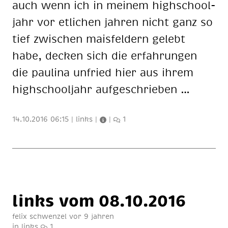
auch wenn ich in mei­nem high­school­
jahr vor et­li­chen jah­ren nicht ganz so
tief zwi­schen mais­fel­dern ge­lebt
habe, de­cken sich die er­fah­run­gen
die pau­li­na un­fried hier aus ih­rem
high­school­jahr auf­ge­schrie­ben …
14.10.2016 06:15
|
links
|
|
1
links vom 08.10.2016
felix schwenzel
vor 9 jahren
in
links
1