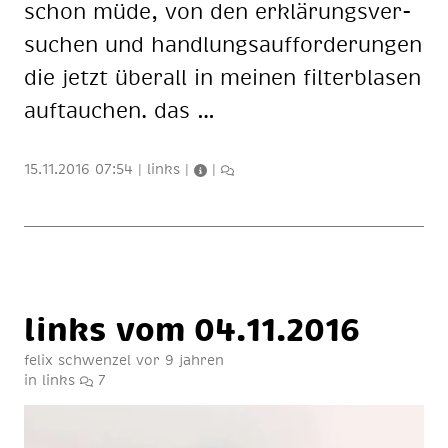
schon müde, von den er­klä­rungs­ver­
su­chen und hand­lungs­auf­for­de­run­gen
die jetzt über­all in mei­nen fil­ter­bla­sen
auf­tau­chen. das …
15.11.2016 07:54
|
links
|
|
links vom 04.11.2016
felix schwenzel
vor 9 jahren
in
links
7