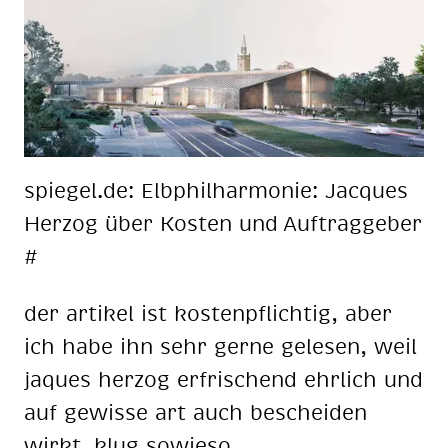
spie­gel.de: Elb­phil­har­mo­nie: Jac­ques
Her­zog über Kos­ten und Auf­trag­ge­ber
#
der ar­ti­kel ist kos­ten­pflich­tig, aber
ich habe ihn sehr ger­ne ge­le­sen, weil
ja­ques her­zog er­fri­schend ehr­lich und
auf ge­wis­se art auch be­schei­den
wirkt. klug so­wie­so.