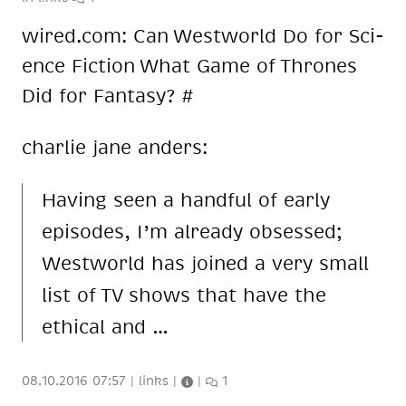
wired.com: Can West­world Do for Sci­
ence Fic­tion What Game of Thro­nes
Did for Fan­ta­sy? #
char­lie jane an­ders:
Ha­ving seen a handful of ear­ly
epi­so­des, I’m al­re­a­dy ob­ses­sed;
West­world has joi­n­ed a very small
list of TV shows that have the
ethi­cal and …
08.10.2016 07:57
|
links
|
|
1