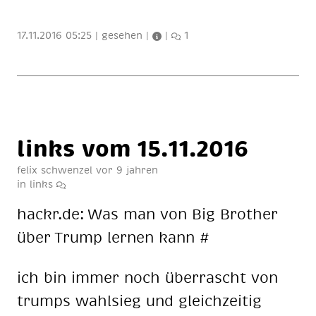
17.11.2016 05:25
|
gesehen
|
|
1
links vom 15.11.2016
felix schwenzel
vor 9 jahren
in
links
hackr.de: Was man von Big Brot­her
über Trump ler­nen kann #
ich bin im­mer noch über­rascht von
trumps wahl­sieg und gleich­zei­tig