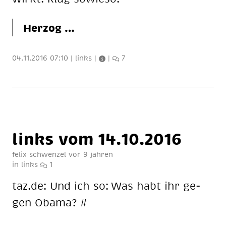
Her­zog …
04.11.2016 07:10
|
links
|
|
7
links vom 14.10.2016
felix schwenzel
vor 9 jahren
in
links
1
taz.de: Und ich so: Was habt ihr ge­
gen Oba­ma? #