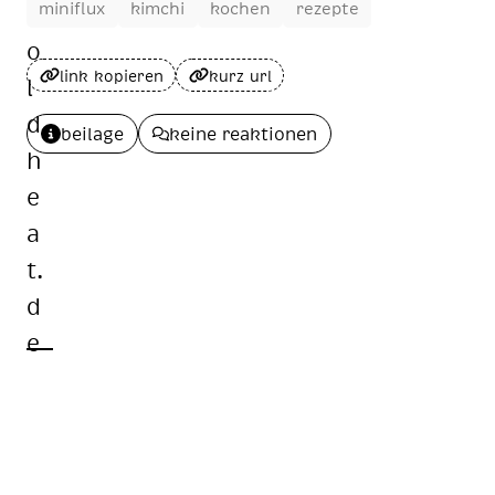
miniflux
kimchi
kochen
rezepte
link kopieren
kurz url
beilage
keine reaktionen