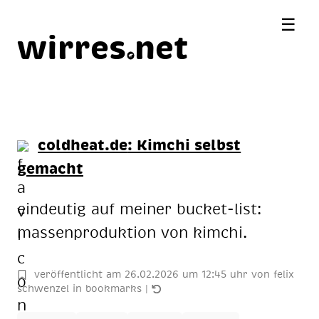
☰
wirres
net
coldheat.de
: Kimchi selbst
gemacht
eindeutig auf meiner bucket-list:
mas­sen­pro­duk­ti­on von kimchi.
veröffentlicht am
26
.
02
.
2026
um 12:45 uhr
von
felix
schwenzel
in
bookmarks
|