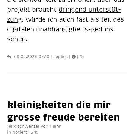
projekt braucht
dringend un­ter­stüt­
zung
. würde ich auch fast als teil des
digitalen un­ab­hän­gig­keits-gedöns
sehen.
09.02.2026 07:10
|
replies
|
|
klei­nig­kei­ten die mir
gros­se freu­de be­rei­ten
felix schwenzel
vor 1 jahr
in
notiert
10