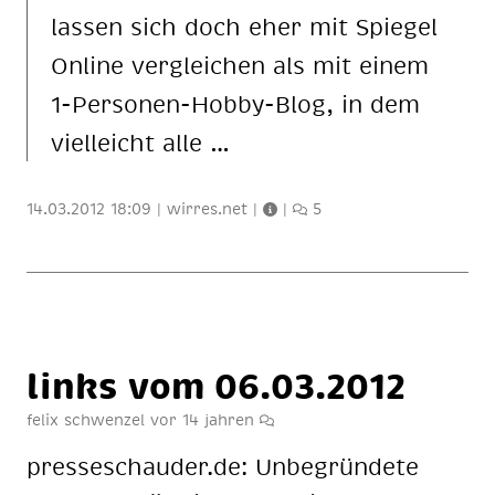
las­sen sich doch eher mit Spie­gel
On­line ver­glei­chen als mit ei­nem
1-Per­so­nen-Hob­by-Blog, in dem
viel­leicht alle …
14.03.2012 18:09
|
wirres.net
|
|
5
links vom 06.03.2012
felix schwenzel
vor 14 jahren
pres­se­schau­der.de: Un­be­grün­de­te