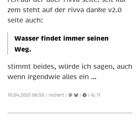
zem steht auf der riv­va dan­ke v2.0
sei­te auch:
Was­ser fin­det im­mer sei­nen
Weg.
stimmt bei­des, wür­de ich sa­gen, auch
wenn ir­gend­wie al­les ein …
10.04.2025 06:50
|
notiert
|
|
|
11