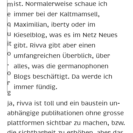
ist. Normalerweise schaue ich
immer bei der Kaltmamsell,
Maximilian, iberty oder im
Kieselblog, was es im Netz Neues
gibt. Rivva gibt aber einen
umfangreichen Überblick, über
alles, was die germanophonen
Blogs beschäftigt. Da werde ich
immer fündig.
ja, rivva ist toll und ein baustein un­
ab­hän­gi­ge pu­bli­ka­tio­nen ohne grosse
platt­for­men sichtbar zu machen, bzw.
die sicht­bar­keit zu erhöhen. aber das