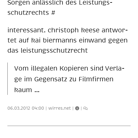
Sor­gen an­läss­lich des Leis­tungs­
schutz­rechts #
in­ter­es­sant. chris­toph kee­se ant­wor­
tet auf kai bier­manns ein­wand ge­gen
das leis­tungs­schutz­recht
Vom il­le­ga­len Ko­pie­ren sind Ver­la­
ge im Ge­gen­satz zu Film­fir­men
kaum …
06.03.2012 04:00
|
wirres.net
|
|