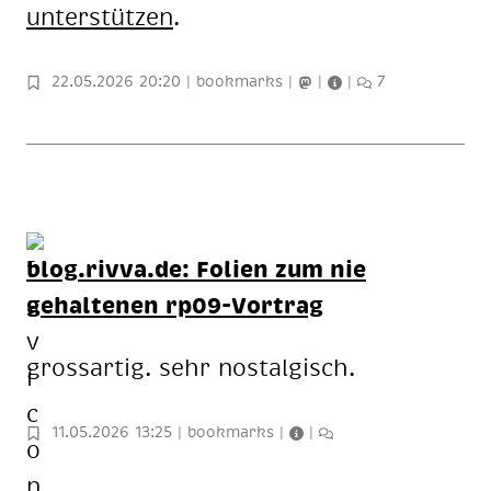
un­ter­stüt­zen
.
22.05.2026 20:20
|
bookmarks
|
|
|
7
blog.rivva.de
: Folien zum nie
gehaltenen rp09-Vortrag
gross­ar­tig. sehr nost­al­gisch.
11.05.2026 13:25
|
bookmarks
|
|