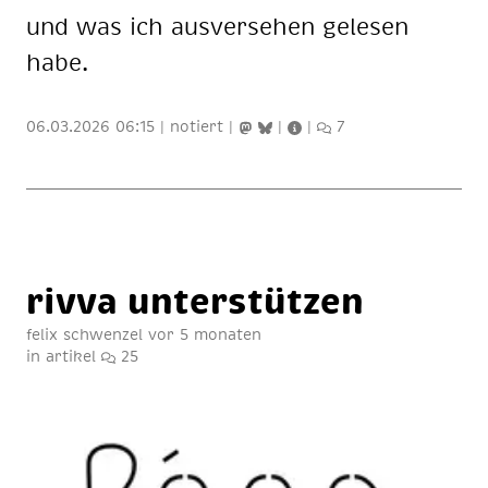
und was ich aus­ver­se­hen ge­le­sen
habe.
06.03.2026 06:15
|
notiert
|
|
|
7
riv­va un­ter­stüt­zen
felix schwenzel
vor 5 monaten
in
artikel
25