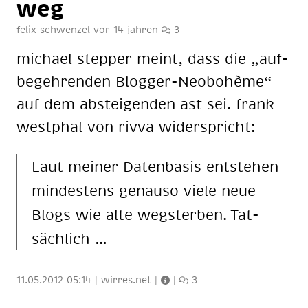
weg
felix schwenzel
vor 14 jahren
3
mi­cha­el step­per meint, dass die „auf­
be­geh­ren­den Blog­ger-Neo­bo­hè­me“
auf dem ab­stei­gen­den ast sei. frank
west­phal von riv­va wi­der­spricht:
Laut mei­ner Da­ten­ba­sis ent­ste­hen
min­des­tens ge­nau­so vie­le neue
Blogs wie alte weg­ster­ben. Tat­
säch­lich …
11.05.2012 05:14
|
wirres.net
|
|
3