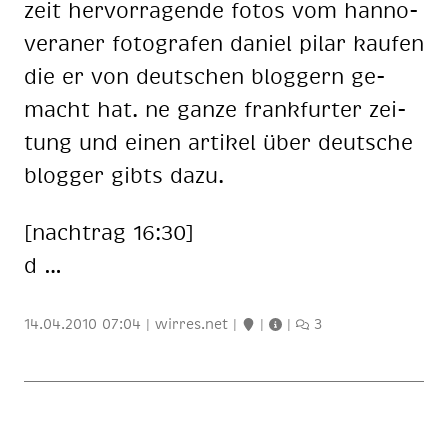
zeit her­vor­ra­gen­de fo­tos vom han­no­
ve­ra­ner fo­to­gra­fen da­ni­el pi­lar kau­fen
die er von deut­schen blog­gern ge­
macht hat. ne gan­ze frank­fur­ter zei­
tung und ei­nen ar­ti­kel über deut­sche
blog­ger gibts dazu.
[nach­trag 16:30]
d …
14.04.2010 07:04
|
wirres.net
|
|
|
3