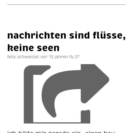
nach­rich­ten sind flüs­se,
kei­ne seen
felix schwenzel
vor 13 jahren
27