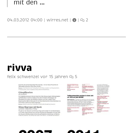
mit den …
04.03.2012 04:00
|
wirres.net
|
|
2
riv­va
felix schwenzel
vor 15 jahren
5