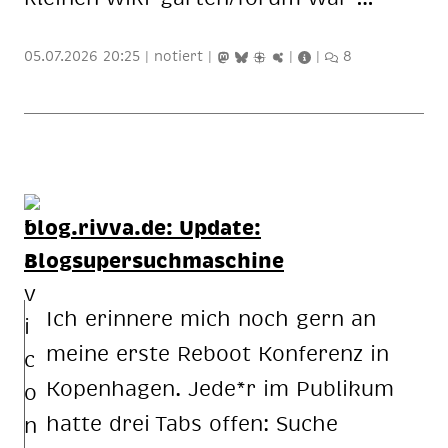
05.07.2026 20:25
|
notiert
|
|
|
8
blog.rivva.de
: Update:
Blogsupersuchmaschine
Ich erinnere mich noch gern an
meine erste Reboot Konferenz in
Ko­pen­ha­gen. Jede*r im Publikum
hatte drei Tabs offen: Suche