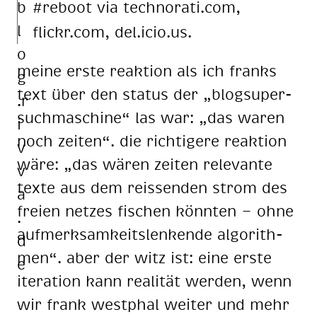
#reboot via tech­no­ra­ti.com,
flickr.com, del.icio.us.
meine erste reaktion als ich franks
text über den status der „blog­super­
such­ma­schi­ne“ las war: „das waren
noch zeiten“. die rich­ti­ge­re reaktion
wäre: „das wären zeiten relevante
texte aus dem reis­sen­den strom des
freien netzes fischen könnten — ohne
auf­merk­sam­keits­len­ken­de al­go­rith­
men“. aber der witz ist: eine erste
iteration kann realität werden, wenn
wir frank westphal weiter und mehr