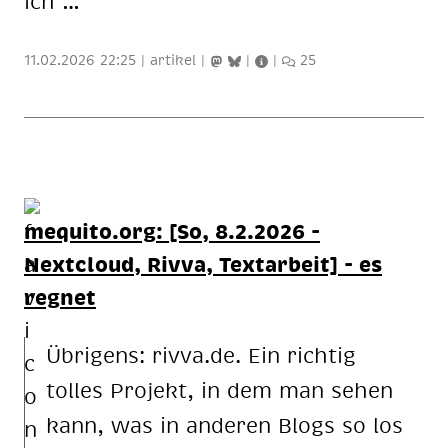
ich …
11.02.2026 22:25
|
artikel
|
|
|
25
mequito.org: [So, 8.2.2026 -
Nextcloud, Rivva, Textarbeit] - es
regnet
Übrigens: rivva.de. Ein richtig
tolles Projekt, in dem man sehen
kann, was in anderen Blogs so los