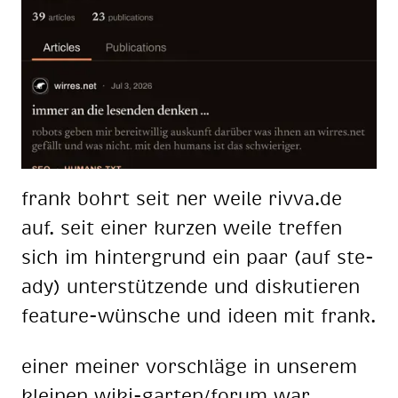
frank bohrt seit ner wei­le riv­va.de
auf. seit ei­ner kur­zen wei­le tref­fen
sich im hin­ter­grund ein paar (auf ste­
ady) un­ter­stüt­zen­de und dis­ku­tie­ren
fea­ture-wün­sche und ideen mit frank.
ei­ner mei­ner vor­schlä­ge in un­se­rem
klei­nen wiki-gar­ten/fo­rum war …