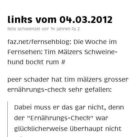
links vom 04.03.2012
felix schwenzel
vor 14 jahren
2
faz.net/fern­seh­blog: Die Wo­che im
Fern­se­hen: Tim Mäl­zers Schwei­ne­
hund bockt rum #
peer scha­der hat tim mäl­zers gros­ser
er­näh­rungs-check sehr ge­fal­len:
Da­bei muss er das gar nicht, denn
der "Er­näh­rungs-Check" war
glück­li­cher­wei­se über­haupt nicht