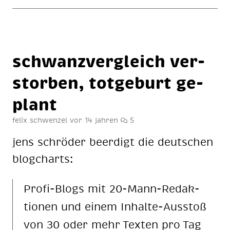
schwanz­ver­gleich ver­
stor­ben, tot­ge­burt ge­
plant
felix schwenzel
vor 14 jahren
5
jens schrö­der be­er­digt die deut­schen
blog­charts:
Pro­fi-Blogs mit 20-Mann-Re­dak­
tio­nen und ei­nem In­hal­te-Aus­stoß
von 30 oder mehr Tex­ten pro Tag