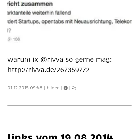
war­um ix @riv­va so ger­ne mag:
http://riv­va.de/267359772
01.12.2015 09:48
|
bilder
|
|
links vom 19.08.2014