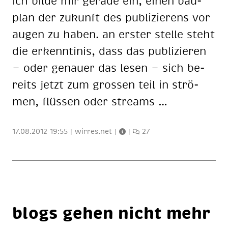
ich bil­de mir ge­ra­de ein, ei­nen bau­
plan der zu­kunft des pu­bli­zie­rens vor
au­gen zu ha­ben. an ers­ter stel­le steht
die er­kenn­ti­nis, dass das pu­bli­zie­ren
— oder ge­nau­er das le­sen — sich be­
reits jetzt zum gros­sen teil in strö­
men, flüs­sen oder streams …
17.08.2012 19:55
|
wirres.net
|
|
27
blogs ge­hen nicht mehr