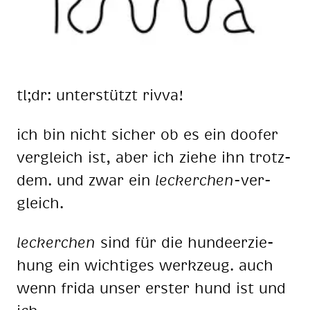
tl;dr: un­ter­stützt riv­va!
ich bin nicht si­cher ob es ein doo­fer
ver­gleich ist, aber ich zie­he ihn trotz­
dem. und zwar ein
le­cker­chen
-ver­
gleich.
le­cker­chen
sind für die hun­de­er­zie­
hung ein wich­ti­ges werk­zeug. auch
wenn fri­da un­ser ers­ter hund ist und