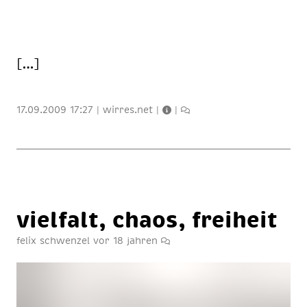
[…]
17.09.2009 17:27
|
wirres.net
|
|
viel­falt, cha­os, frei­heit
felix schwenzel
vor 18 jahren