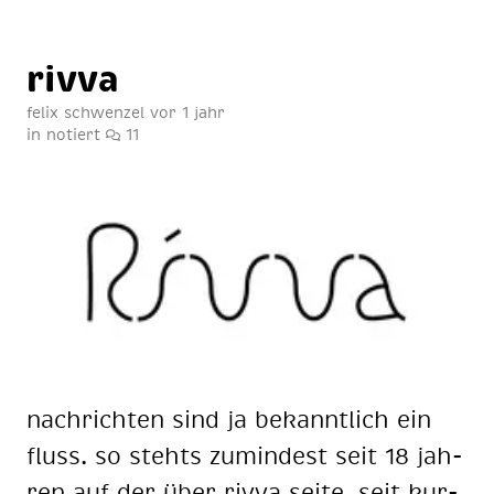
riv­va
felix schwenzel
vor 1 jahr
in
notiert
11
nach­rich­ten sind ja be­kannt­lich ein
fluss. so stehts zu­min­dest seit 18 jah­
ren auf der über riv­va sei­te. seit kur­