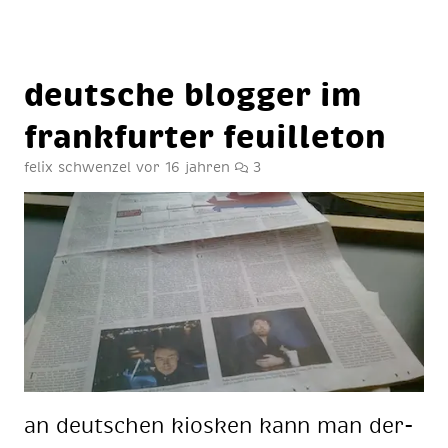
deut­sche blog­ger im
frank­fur­ter feuil­le­ton
felix schwenzel
vor 16 jahren
3
an deut­schen ki­os­ken kann man der­