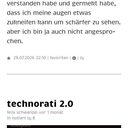
ver­stan­den habe und germekt habe,
dass ich meine augen etwas
zukneifen kann um schärfer zu sehen.
aber ich bin ja auch nicht an­ge­spro­
chen.
29.07.2026 22:10
|
favoriten
|
|
tech­no­ra­ti 2.0
felix schwenzel
vor 1 monat
in
notiert
8