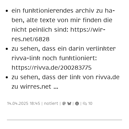
ein funk­tio­nie­ren­des ar­chiv zu ha­
ben, alte tex­te von mir fin­den die
nicht pein­lich sind: https://wir­
res.net/6828
zu se­hen, dass ein dar­in ver­link­ter
riv­va-link noch funk­tio­niert:
https://riv­va.de/200283775
zu se­hen, dass der link von riv­va.de
zu wir­res.net …
14.04.2025 18:45
|
notiert
|
|
|
10