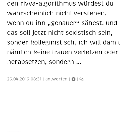
den riv­va-al­go­rith­mus wür­dest du
wahr­schein­lich nicht ver­ste­hen,
wenn du ihn „ge­nau­er“ sä­hest. und
das soll jetzt nicht se­xis­tisch sein,
son­der kol­le­gi­nis­tisch, ich will da­mit
näm­lich kei­ne frau­en ver­let­zen oder
her­ab­set­zen, son­dern …
26.04.2016 08:31
|
antworten
|
|