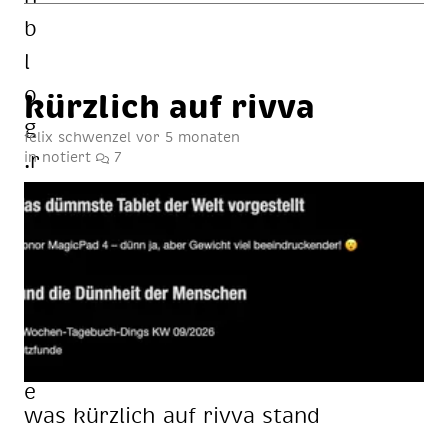
kürz­lich auf riv­va
felix schwenzel
vor 5 monaten
in
notiert
7
was kürz­lich auf riv­va stand