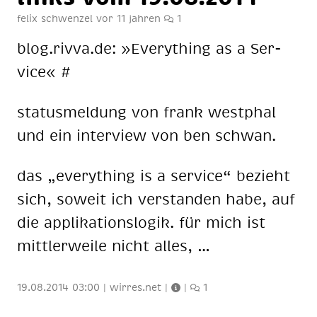
felix schwenzel
vor 11 jahren
1
blog.riv­va.de: »Ever­y­thing as a Ser­
vice« #
sta­tus­mel­dung von frank west­phal
und ein in­ter­view von ben schwan.
das „ever­y­thing is a ser­vice“ be­zieht
sich, so­weit ich ver­stan­den habe, auf
die ap­pli­ka­ti­ons­lo­gik. für mich ist
mitt­ler­wei­le nicht al­les, …
19.08.2014 03:00
|
wirres.net
|
|
1