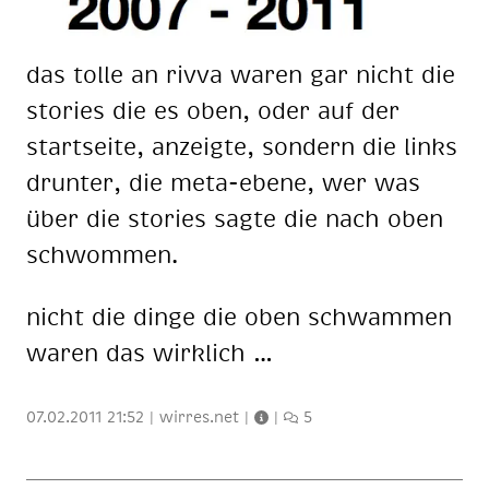
das tol­le an riv­va wa­ren gar nicht die
sto­ries die es oben, oder auf der
start­sei­te, an­zeig­te, son­dern die links
drun­ter, die meta-ebe­ne, wer was
über die sto­ries sag­te die nach oben
schwom­men.
nicht die din­ge die oben schwam­men
wa­ren das wirk­lich …
07.02.2011 21:52
|
wirres.net
|
|
5