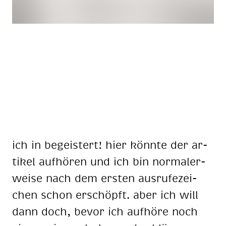
ich in be­geis­tert! hier könn­te der ar­
ti­kel auf­hö­ren und ich bin nor­ma­ler­
wei­se nach dem ers­ten aus­ru­fe­zei­
chen schon er­schöpft. aber ich will
dann doch, be­vor ich auf­hö­re noch