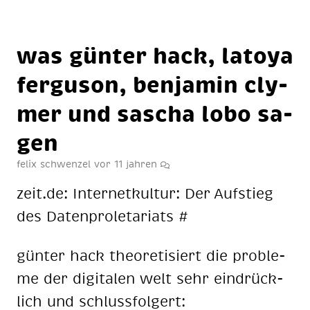
was gün­ter hack, la­toya
fer­gu­son, ben­ja­min cly­
mer und sa­scha lo­bo sa­
gen
felix schwenzel
vor 11 jahren
zeit.de: In­ter­net­kul­tur: Der Auf­stieg
des Da­ten­pro­le­ta­ri­ats #
gün­ter hack theo­re­ti­siert die pro­ble­
me der di­gi­ta­len welt sehr ein­drück­
lich und schluss­fol­gert: