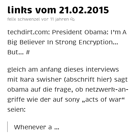
links vom 21.02.2015
felix schwenzel
vor 11 jahren
tech­dirt.com: Pre­si­dent Oba­ma: I’m A
Big Be­lie­ver In Strong En­cryp­ti­on...
But... #
gleich am an­fang die­ses in­ter­views
mit kara swis­her (ab­schrift hier) sagt
oba­ma auf die fra­ge, ob netz­werk-an­
grif­fe wie der auf sony „acts of war“
sei­en:
When­ever a …