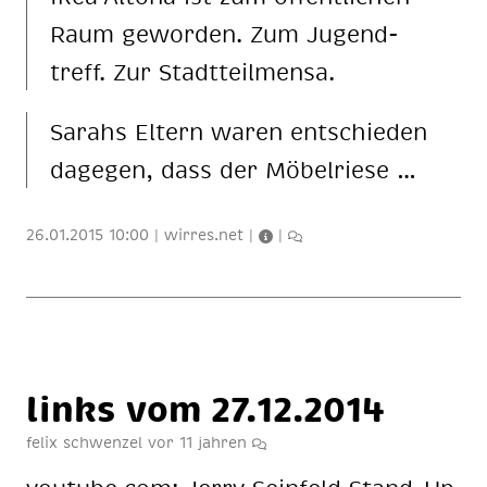
Raum ge­wor­den. Zum Ju­gend­
treff. Zur Stadt­teil­men­sa.
Sa­rahs El­tern wa­ren ent­schie­den
da­ge­gen, dass der Mö­bel­rie­se …
26.01.2015 10:00
|
wirres.net
|
|
links vom 27.12.2014
felix schwenzel
vor 11 jahren