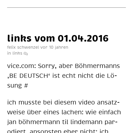
links vom 01.04.2016
felix schwenzel
vor 10 jahren
in
links
vice.com: Sor­ry, aber Böh­mer­manns
‚BE DEUTSCH‘ ist echt nicht die Lö­
sung #
ich muss­te bei die­sem vi­deo an­satz­
wei­se über ei­nes la­chen: wie ein­fach
jan böh­mer­mann til lin­de­mann par­
odiert. an­sons­ten eher nicht; ich