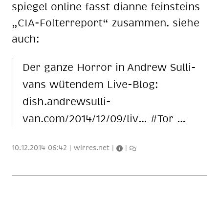
spie­gel on­line fasst di­an­ne fein­steins
„CIA-Fol­ter­re­port“ zu­sam­men. sie­he
auch:
Der gan­ze Hor­ror in An­drew Sul­li­
vans wü­ten­dem Live-Blog:
dish.an­drewsul­li­
van.com/2014/12/09/liv… #Tor­ …
10.12.2014 06:42
|
wirres.net
|
|