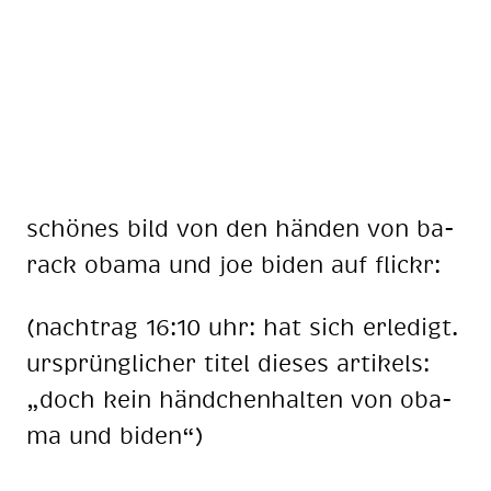
schö­nes bild von den hän­den von ba­
rack oba­ma und joe bi­den auf flickr:
(nach­trag 16:10 uhr: hat sich er­le­digt.
ur­sprüng­li­cher ti­tel die­ses ar­ti­kels:
„doch kein händ­chen­hal­ten von oba­
ma und bi­den“)