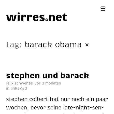
☰
wirres
net
tag:
barack obama
×
ste­phen und ba­rack
felix schwenzel
vor 3 monaten
in
links
3
ste­phen col­bert hat nur noch ein paar
wo­chen, be­vor sei­ne late-night-sen­