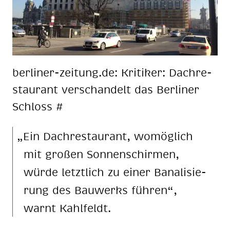
ber­li­ner-zei­tung.de: Kri­ti­ker: Dach­re­
stau­rant ver­schan­delt das Ber­li­ner
Schloss #
„Ein Dach­re­stau­rant, wo­mög­lich
mit gro­ßen Son­nen­schir­men,
wür­de letzt­lich zu ei­ner Ba­na­li­sie­
rung des Bau­werks füh­ren“,
warnt Kahl­feldt.