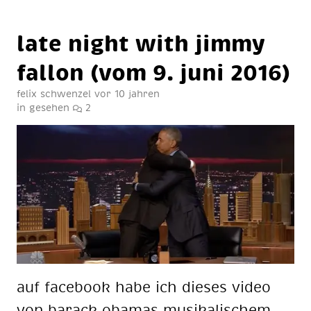
la­te night wi­th jim­my
fallon (vom 9. ju­ni 2016)
felix schwenzel
vor 10 jahren
in
gesehen
2
auf face­book habe ich die­ses vi­deo
von ba­rack oba­mas mu­si­ka­li­schem