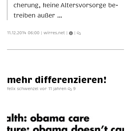
che­rung, kei­ne Al­ters­vor­sor­ge be­
trei­ben au­ßer …
11.12.2014 06:00
|
wirres.net
|
|
mehr dif­fe­ren­zie­ren!
felix schwenzel
vor 11 jahren
9