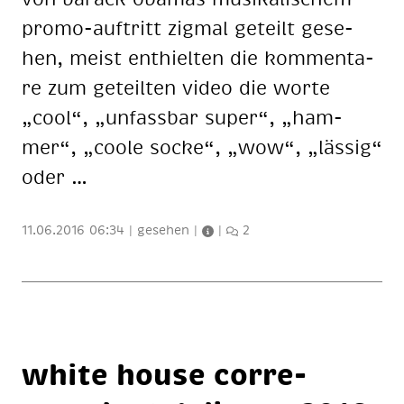
pro­mo-auf­tritt zig­mal ge­teilt ge­se­
hen, meist ent­hiel­ten die kom­men­ta­
re zum ge­teil­ten vi­deo die wor­te
„cool“, „un­fass­bar su­per“, „ham­
mer“, „coo­le so­cke“, „wow“, „läs­sig“
oder …
11.06.2016 06:34
|
gesehen
|
|
2
white house cor­re­