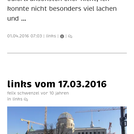
konn­te nicht be­son­ders viel la­chen
und …
01.04.2016 07:03
|
links
|
|
links vom 17.03.2016
felix schwenzel
vor 10 jahren
in
links