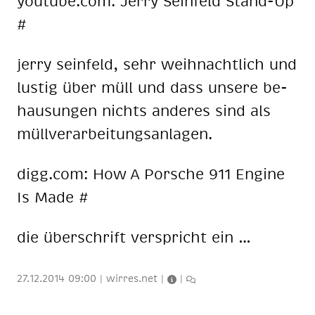
you­tube.com: Jer­ry Sein­feld Stand-Up
#
jer­ry sein­feld, sehr weih­nacht­lich und
lus­tig über müll und dass un­se­re be­
hau­sun­gen nichts an­de­res sind als
müll­ver­ar­bei­tungs­an­la­gen.
digg.com: How A Por­sche 911 En­gi­ne
Is Made #
die über­schrift ver­spricht ein …
27.12.2014 09:00
|
wirres.net
|
|