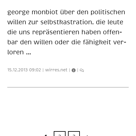
ge­or­ge mon­bi­ot über den po­li­ti­schen
wil­len zur selbst­kas­tra­ti­on. die leu­te
die uns re­prä­sen­tie­ren ha­ben of­fen­
bar den wil­len oder die fä­hig­keit ver­
lo­ren …
15.12.2013 09:02
|
wirres.net
|
|
1