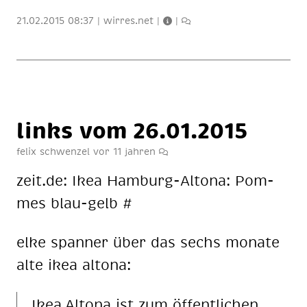
21.02.2015 08:37
|
wirres.net
|
|
links vom 26.01.2015
felix schwenzel
vor 11 jahren
zeit.de: Ikea Ham­burg-Al­to­na: Pom­
mes blau-gelb #
elke span­ner über das sechs mo­na­te
alte ikea al­to­na:
Ikea Al­to­na ist zum öf­fent­li­chen