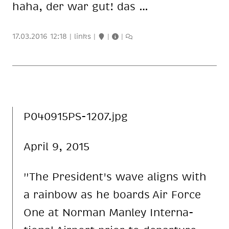
haha, der war gut! das …
17.03.2016 12:18
|
links
|
|
|
P040915PS-1207.jpg
April 9, 2015
"The Pre­si­den­t's wave aligns with
a rainbow as he boards Air Force
One at Norman Manley In­ter­na­