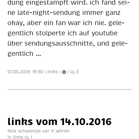
dung ein­ge­stampft wird. ich fand sei­
ne late-night-sen­dung im­mer ganz
okay, aber ein fan war ich nie. ge­le­
gent­lich stol­per­te ich auf you­tube
über sen­dungs­aus­schnit­te, und ge­le­
gent­lich …
07.05.2026 19:30
|
links
|
|
3
links vom 14.10.2016
felix schwenzel
vor 9 jahren
in
links
1