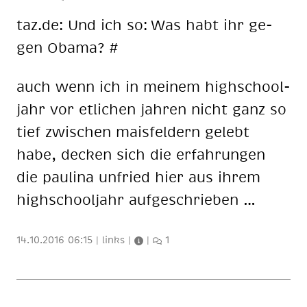
taz.de: Und ich so: Was habt ihr ge­
gen Oba­ma? #
auch wenn ich in mei­nem high­school­
jahr vor et­li­chen jah­ren nicht ganz so
tief zwi­schen mais­fel­dern ge­lebt
habe, de­cken sich die er­fah­run­gen
die pau­li­na un­fried hier aus ih­rem
high­school­jahr auf­ge­schrie­ben …
14.10.2016 06:15
|
links
|
|
1