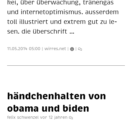
kei, über über­wa­chung, trä­nen­gas
und in­ter­net­op­ti­mis­mus. aus­ser­dem
toll il­lus­triert und ex­trem gut zu le­
sen. die über­schrift …
11.05.2014 05:00
|
wirres.net
|
|
händ­chen­hal­ten von
oba­ma und bi­den
felix schwenzel
vor 12 jahren
2