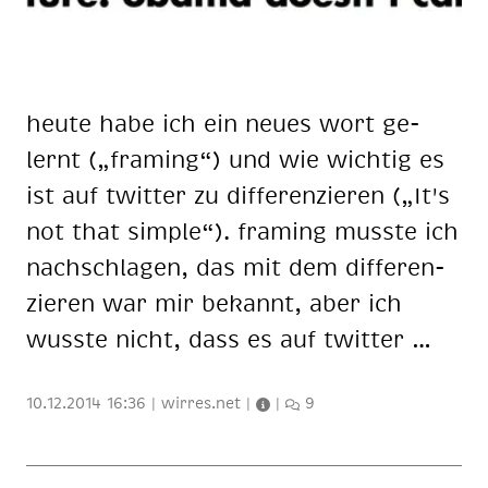
heu­te habe ich ein neu­es wort ge­
lernt („framing“) und wie wich­tig es
ist auf twit­ter zu dif­fe­ren­zie­ren („It's
not that simp­le“). framing muss­te ich
nach­schla­gen, das mit dem dif­fe­ren­
zie­ren war mir be­kannt, aber ich
wuss­te nicht, dass es auf twit­ter …
10.12.2014 16:36
|
wirres.net
|
|
9