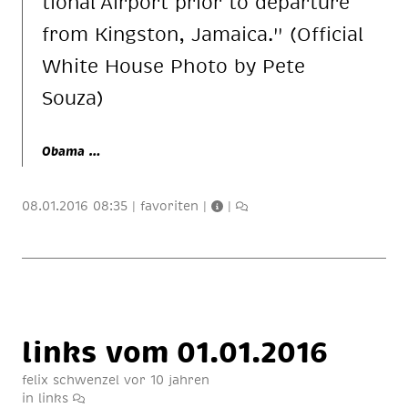
tio­nal Airport prior to departure
from Kingston, Jamaica." (Official
White House Photo by Pete
Souza)
Obama …
08.01.2016 08:35
|
favoriten
|
|
links vom 01.01.2016
felix schwenzel
vor 10 jahren
in
links