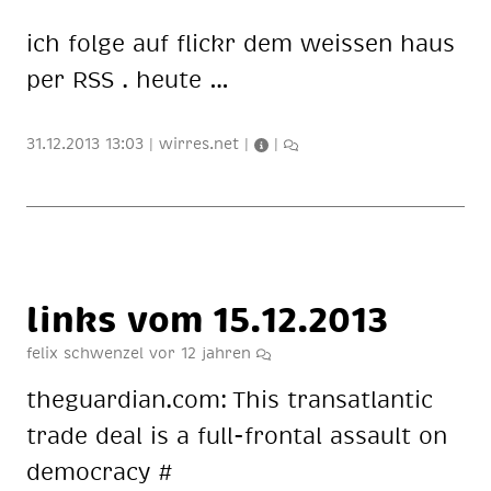
ich fol­ge auf flickr dem weis­sen haus
per RSS . heu­te …
31.12.2013 13:03
|
wirres.net
|
|
2
links vom 15.12.2013
felix schwenzel
vor 12 jahren
1
the­guar­di­an.com: This trans­at­lan­tic
trade deal is a full-fron­tal as­sault on
de­mo­cra­cy #