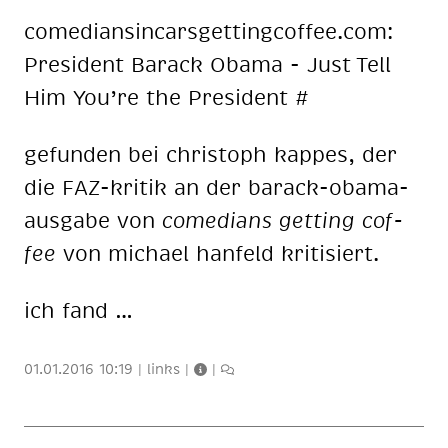
co­me­di­an­sin­cars­get­ting­cof­fee.com:
Pre­si­dent Ba­rack Oba­ma - Just Tell
Him You’re the Pre­si­dent #
ge­fun­den bei chris­toph kap­pes, der
die FAZ-kri­tik an der ba­rack-oba­ma-
aus­ga­be von
co­me­di­ans get­ting cof­
fee
von mi­cha­el han­feld kri­ti­siert.
ich fand …
01.01.2016 10:19
|
links
|
|