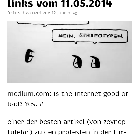
links vom 11.05.2014
felix schwenzel
vor 12 jahren
me­di­um.com: Is the In­ter­net good or
bad? Yes. #
ei­ner der bes­ten ar­ti­kel (von zeynep
tu­fek­ci) zu den pro­tes­ten in der tür­