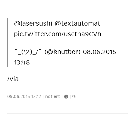
@la­ser­su­shi @text­au­to­mat
pic.twit­ter.com/usc­tha9CVh
¯_(ツ)_/¯ (@knut­ber) 08.06.2015
13:48
/via
09.06.2015 17:12
|
notiert
|
|