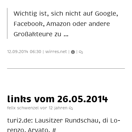
Wich­tig ist, sich nicht auf Goog­le,
Face­book, Ama­zon oder an­de­re
Groß­ak­teu­re zu …
12.09.2014 06:30
|
wirres.net
|
|
links vom 26.05.2014
felix schwenzel
vor 12 jahren
1
turi2.de: Lau­sit­zer Rund­schau, di Lo­
ren­zo, Ar­va­to. #