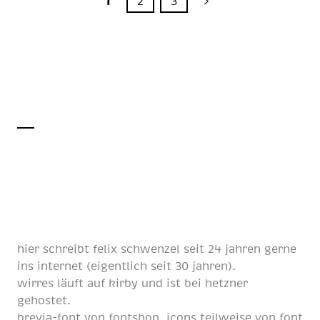
1
2
3
>
hier schreibt
felix schwenzel
seit
24 jahren
gerne
ins internet (eigentlich
seit 30 jahren
).
wirres läuft auf
kirby
und ist bei
hetzner
gehostet.
brevia-font von
fontshop
, icons teilweise von
font