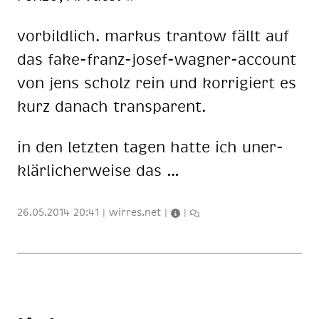
vor­bild­lich. mar­kus tran­tow fällt auf
das fake-franz-jo­sef-wag­ner-ac­count
von jens scholz rein und kor­ri­giert es
kurz da­nach trans­pa­rent.
in den letz­ten ta­gen hat­te ich un­er­
klär­li­cher­wei­se das …
26.05.2014 20:41
|
wirres.net
|
|
1