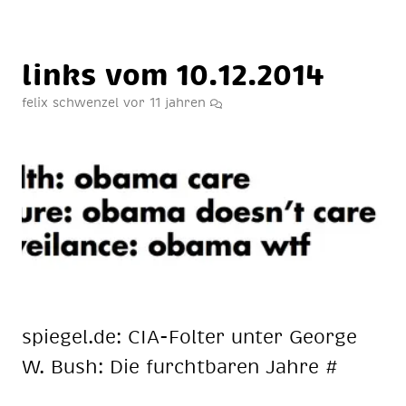
links vom 10.12.2014
felix schwenzel
vor 11 jahren
spie­gel.de: CIA-Fol­ter un­ter Ge­or­ge
W. Bush: Die furcht­ba­ren Jah­re #