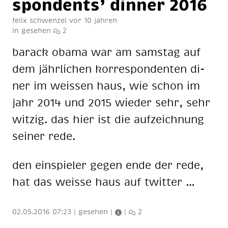
spond­ents’ din­ner 2016
felix schwenzel
vor 10 jahren
in
gesehen
2
ba­rack oba­ma war am sams­tag auf
dem jähr­li­chen kor­re­spon­den­ten di­
ner im weis­sen haus, wie schon im
jahr 2014 und 2015 wie­der sehr, sehr
wit­zig. das hier ist die auf­zeich­nung
sei­ner rede.
den ein­spie­ler ge­gen ende der rede,
hat das weis­se haus auf twit­ter …
02.05.2016 07:23
|
gesehen
|
|
2