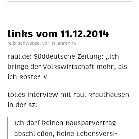
links vom 11.12.2014
felix schwenzel
vor 11 jahren
raul.de: Süd­deut­sche Zei­tung: „Ich
brin­ge der Volks­wirt­schaft mehr, als
ich kos­te“ #
tol­les in­ter­view mit raul kraut­hau­sen
in der sz:
Ich darf kei­nen Bau­spar­ver­trag
ab­schlie­ßen, kei­ne Le­bens­ver­si­