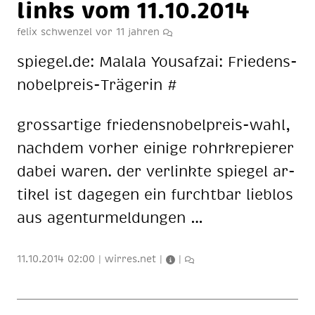
links vom 11.10.2014
felix schwenzel
vor 11 jahren
spie­gel.de: Ma­la­la You­saf­zai: Frie­dens­
no­bel­preis-Trä­ge­rin #
gross­ar­ti­ge frie­dens­no­bel­preis-wahl,
nach­dem vor­her ei­ni­ge rohr­kre­pie­rer
da­bei wa­ren. der ver­link­te spie­gel ar­
ti­kel ist da­ge­gen ein furcht­bar lieb­los
aus agen­tur­mel­dun­gen …
11.10.2014 02:00
|
wirres.net
|
|